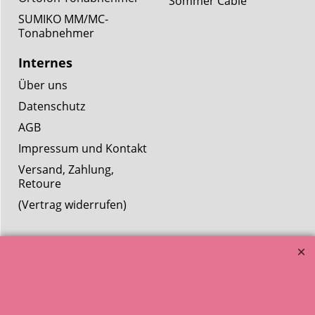
Sommer Cable
SUMIKO MM/MC-
Tonabnehmer
Internes
Über uns
Datenschutz
AGB
Impressum und Kontakt
Versand, Zahlung,
Retoure
(Vertrag widerrufen)
© HELLSOUND 2001-2026. Alle angezeigten
Preise enthalten die gesetzliche Mehrwertsteuer.
Artikelbilder dienen nur zur beispielhaften Ansicht.