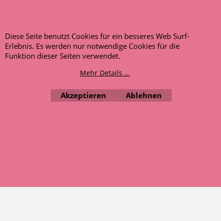
Entscheidend ist die Artikelbeschreibung.
Diese Seite benutzt Cookies für ein besseres Web Surf-
AUSGEZEICHNET
.org
Kundenbewertungen
Erlebnis. Es werden nur notwendige Cookies für die
Funktion dieser Seiten verwendet.
SEHR GUT
Mehr Details ...
4.91
/ 5.00
120 Bewertungen
Akzeptieren
Ablehnen
Hinweis zu den
Bewertungen
WebShop erstellt mit ShopFactory Shop Software.